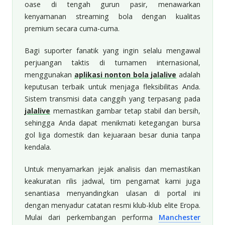
oase di tengah gurun pasir, menawarkan
kenyamanan streaming bola dengan kualitas
premium secara cuma-cuma.
Bagi suporter fanatik yang ingin selalu mengawal
perjuangan taktis di turnamen internasional,
menggunakan
aplikasi nonton bola jalalive
adalah
keputusan terbaik untuk menjaga fleksibilitas Anda.
Sistem transmisi data canggih yang terpasang pada
jalalive
memastikan gambar tetap stabil dan bersih,
sehingga Anda dapat menikmati ketegangan bursa
gol liga domestik dan kejuaraan besar dunia tanpa
kendala.
Untuk menyamarkan jejak analisis dan memastikan
keakuratan rilis jadwal, tim pengamat kami juga
senantiasa menyandingkan ulasan di portal ini
dengan menyadur catatan resmi klub-klub elite Eropa.
Mulai dari perkembangan performa
Manchester