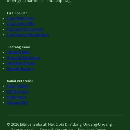
terlengkap dan kualitas HD tanpa lag.
Liga Populer
Liga Champions
Liga Inggris (EPL)
Liga Spanyol (La Liga)
Liga Jerman (Bundesliga)
Tentang Kami
Tentang Kami
Syarat & Ketentuan
Kebijakan Privasi
Kontak Hubung
Kanal Referensi
UEFA Official
ESPN Sports
Detik Sport
Asosiasi FIFA
© 2026 Jalalive. Seluruh Hak Cipta Dilindungi Undang-Undang.
Tentang Kami
Syarat & Ketentuan
Kebijakan Privasi