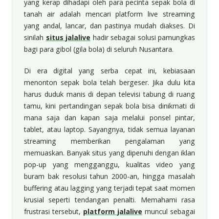
yang kerap dihadapi oleh para pecinta sepak bola di
tanah air adalah mencari platform live streaming
yang andal, lancar, dan pastinya mudah diakses. Di
sinilah
situs jalalive
hadir sebagai solusi pamungkas
bagi para gibol (gila bola) di seluruh Nusantara.
Di era digital yang serba cepat ini, kebiasaan
menonton sepak bola telah bergeser. Jika dulu kita
harus duduk manis di depan televisi tabung di ruang
tamu, kini pertandingan sepak bola bisa dinikmati di
mana saja dan kapan saja melalui ponsel pintar,
tablet, atau laptop. Sayangnya, tidak semua layanan
streaming memberikan pengalaman yang
memuaskan. Banyak situs yang dipenuhi dengan iklan
pop-up yang mengganggu, kualitas video yang
buram bak resolusi tahun 2000-an, hingga masalah
buffering atau lagging yang terjadi tepat saat momen
krusial seperti tendangan penalti. Memahami rasa
frustrasi tersebut,
platform jalalive
muncul sebagai