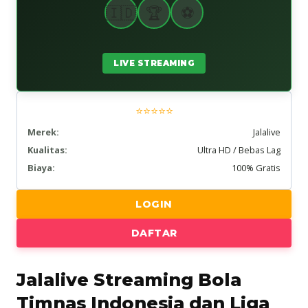
🇮🇩
🏆
⚽
LIVE STREAMING
⭐⭐⭐⭐⭐
Merek:
Jalalive
Kualitas:
Ultra HD / Bebas Lag
Biaya:
100% Gratis
LOGIN
DAFTAR
Jalalive Streaming Bola
Timnas Indonesia dan Liga